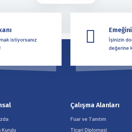
kanı
Emeğini
ımak istiyorsanız
İşinizin d
!
değerine 
msal
Çalışma Alanları
ızda
Fuar ve Tanıtım
 Kurulu
Ticari Diplomasi