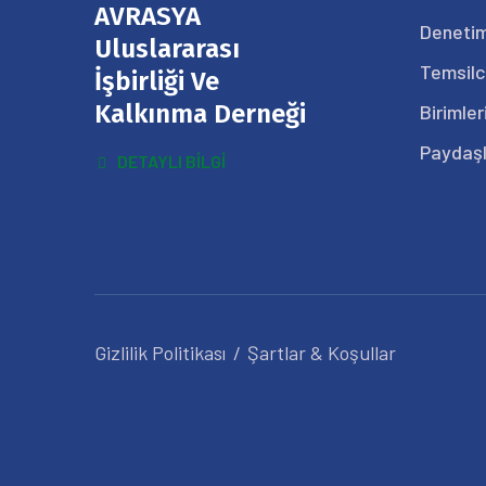
AVRASYA
Denetim
Uluslararası
Temsilc
İşbirliği Ve
Kalkınma Derneği
Birimler
Paydaşl
DETAYLI BILGI
Gizlilik Politikası
Şartlar & Koşullar