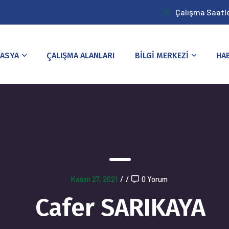
Çalışma Saatler
ASYA
ÇALIŞMA ALANLARI
BİLGİ MERKEZİ
HA
Kasım 27, 2021
/
/
0 Yorum
Cafer SARIKAYA