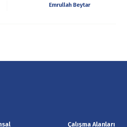
Emrullah Beytar
msal
Çalışma Alanları