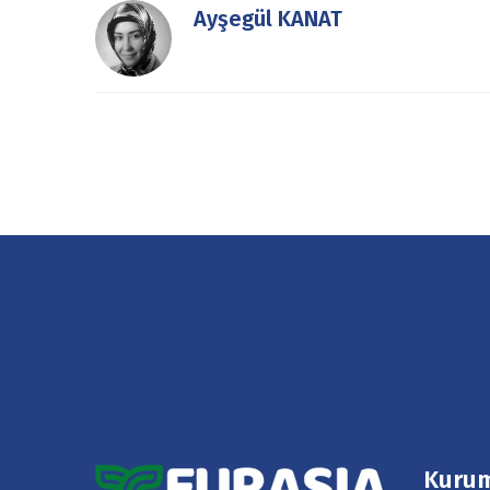
Ayşegül KANAT
Kuru