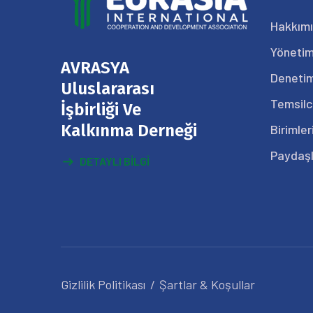
Hakkım
Yönetim
AVRASYA
Denetim
Uluslararası
Temsilc
İşbirliği Ve
Kalkınma Derneği
Birimler
Paydaşl
DETAYLI BILGI
Gizlilik Politikası
Şartlar & Koşullar