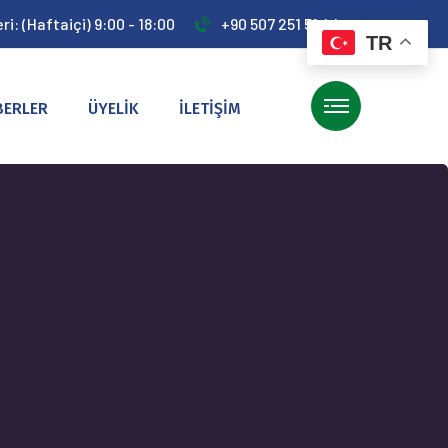
i: (Haftaiçi) 9:00 - 18:00
+90 507 251 51 44
TR
BERLER
ÜYELİK
İLETİŞİM