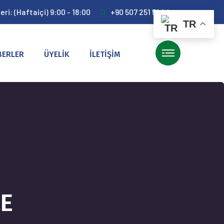
ri: (Haftaiçi) 9:00 - 18:00
+90 507 251 51 44
TR
BERLER
ÜYELİK
İLETİŞİM
CE