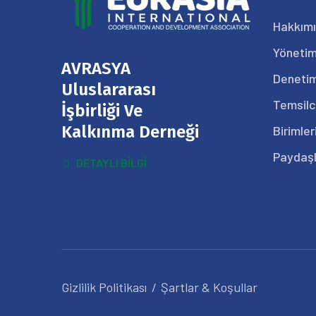
Hakkım
Yönetim
AVRASYA
Denetim
Uluslararası
Temsilc
İşbirliği Ve
Kalkınma Derneği
Birimler
Paydaşl
DETAYLI BILGI
Gizlilik Politikası
Şartlar & Koşullar