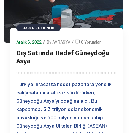
HABER - ETKINLIK
Aralık 6, 2022
/
By AVRASYA
/
0 Yorumlar
Dış Satımda Hedef Güneydoğu
Asya
Türkiye ihracatta hedef pazarlara yönelik
çalışmalarını aralıksız sürdürürken,
Güneydoğu Asya’yı odağına aldı. Bu
kapsamda, 3,3 trilyon dolar ekonomik
büyüklüğe ve 700 milyon nüfusa sahip
Güneydoğu Asya Ülkeleri Birliği (ASEAN)